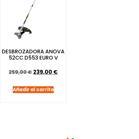
DESBROZADORA ANOVA
52CC D553 EURO V
239,00
€
259,00
€
Añadir al carrito