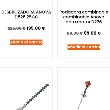
DESBROZADORA ANOVA
Podadora combinable
D526 25CC
combinable Anova
para motor D226
195,00
€
225,00
€
89,00
€
119,00
€
Añadir al carrito
Añadir al carrito