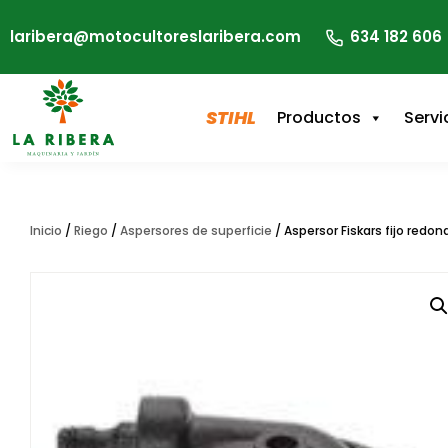
laribera@motocultoreslaribera.com
634 182 606
STIHL
Productos
Servi
Inicio
/
Riego
/
Aspersores de superficie
/ Aspersor Fiskars fijo redon