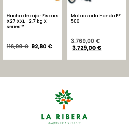
Hacha de rajar Fiskars
Motoazada Honda FF
X27 XXL- 2,7 kg X-
500
series™
3.769,00
€
116,00
€
92,80
€
3.729,00
€