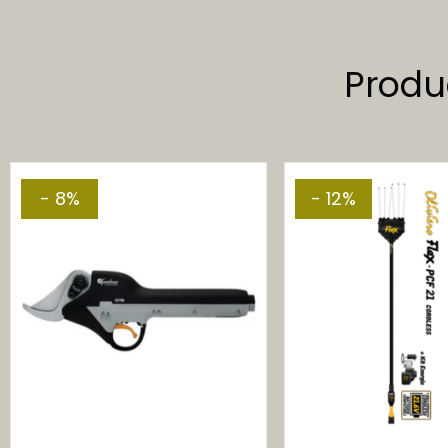
Produ
- 8%
- 12%