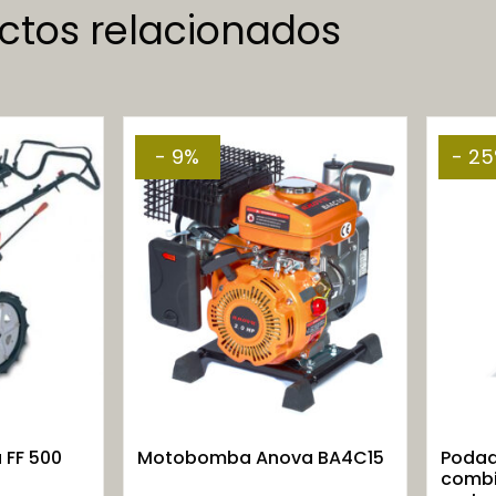
ctos relacionados
- 9%
- 2
FF 500
Motobomba Anova BA4C15
Podad
combi