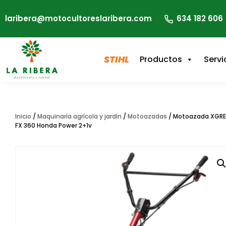
laribera@motocultoreslaribera.com
634 182 606
STIHL
Productos
Servi
Inicio
/
Maquinaría agrícola y jardín
/
Motoazadas
/ Motoazada XGRE
FX 360 Honda Power 2+1v