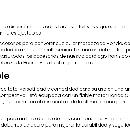
do diseñar motoazadas fáciles, intuitivas y que son un pla
illares ajustables.
cesorios para convertir cualquier motoazada Honda, d
verdadera máquina multifunción. En función del modelo p
atas… todos los accesorios de nuestro catálogo han sid
toazada Honda y darle el mejor rendimiento.
ble
 total versatilidad y comodidad para su uso en una am
 competitivo. Está equipada con un fiable motor Honda GP
, que permiten el desmontaje de la última corona para d
incorpora un filtro de aire de dos componentes y un tornil
barros de acero para mejorar la durabilidad y segurida