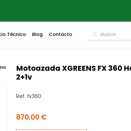
cio Técnico
Blog
Contacto
Motoazada XGREENS FX 360 H
ENS
2+1v
Ref. fx360
870,00
€