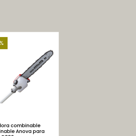
5%
ora combinable
nable Anova para