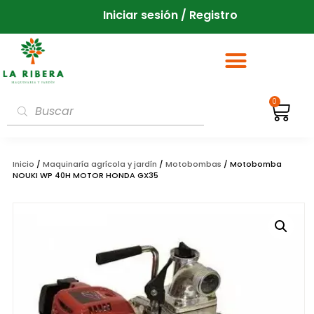
Iniciar sesión / Registro
0
Inicio
/
Maquinaría agrícola y jardín
/
Motobombas
/ Motobomba
NOUKI WP 40H MOTOR HONDA GX35