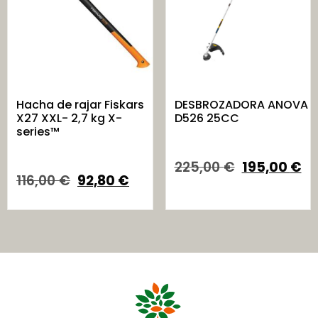
Hacha de rajar Fiskars
DESBROZADORA ANOVA
X27 XXL- 2,7 kg X-
D526 25CC
series™
225,00
€
195,00
€
116,00
€
92,80
€