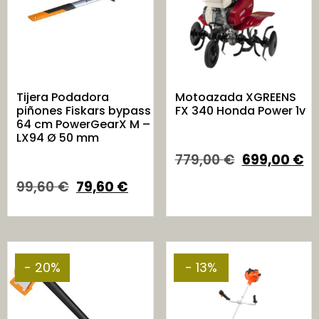
Tijera Podadora
Motoazada XGREENS
piñones Fiskars bypass
FX 340 Honda Power 1v
64 cm PowerGearX M –
LX94 Ø 50 mm
779,00
€
699,00
€
99,60
€
79,60
€
- 20%
- 13%