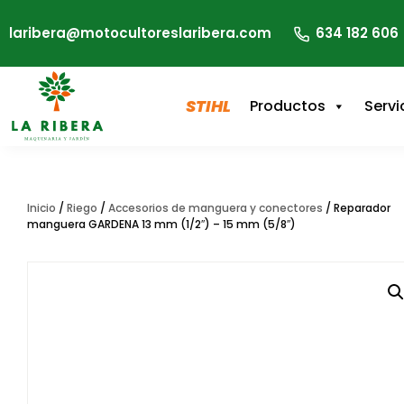
laribera@motocultoreslaribera.com
634 182 606
STIHL
Productos
Servi
Inicio
/
Riego
/
Accesorios de manguera y conectores
/ Reparador
manguera GARDENA 13 mm (1/2″) – 15 mm (5/8″)