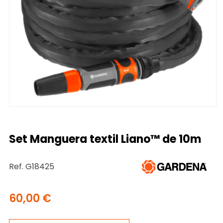
Set Manguera textil Liano™ de 10m
Ref. G18425
60,00
€