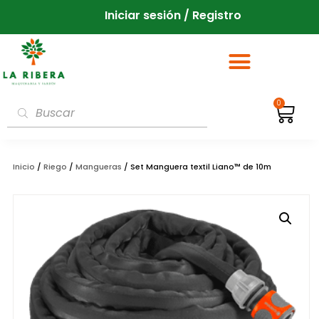
Iniciar sesión / Registro
0
Inicio
/
Riego
/
Mangueras
/ Set Manguera textil Liano™ de 10m