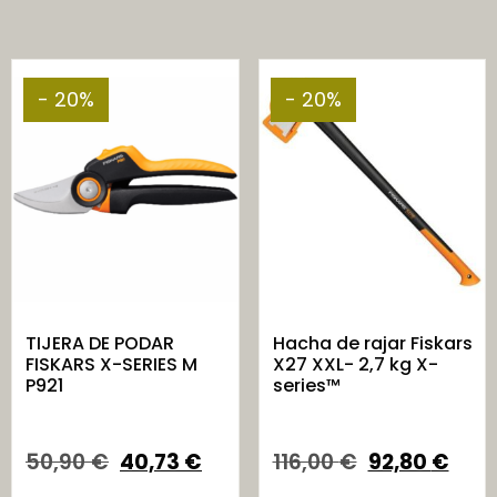
- 20%
- 20%
TIJERA DE PODAR
Hacha de rajar Fiskars
FISKARS X-SERIES M
X27 XXL- 2,7 kg X-
P921
series™
50,90
€
40,73
€
116,00
€
92,80
€