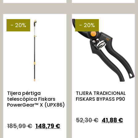
- 20%
- 20%
Tijera pértiga
TIJERA TRADICIONAL
telescópica Fiskars
FISKARS BYPASS P90
PowerGear™ X (UPX86)
52,30
€
41,88
€
185,99
€
148,79
€